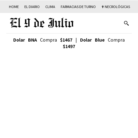
HOME
EL DIARIO
CLIMA
FARMACIAS DE TURNO
✟ NECROLÓGICAS
T
Dolar BNA
Compra
$1467
|
Dolar Blue
Compra
$1497