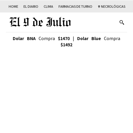
HOME
EL DIARIO
CLIMA
FARMACIAS DE TURNO
✟ NECROLÓGICAS
T
Dolar BNA
Compra
$1470
|
Dolar Blue
Compra
$1492