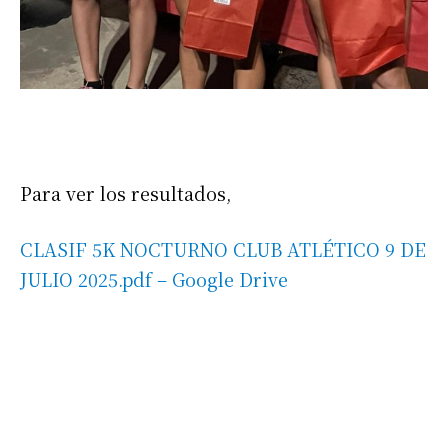
Suscribirme gratis
*
Dirección de correo electrónico
Nombre
Para ver los resultados,
Apellidos
CLASIF 5K NOCTURNO CLUB ATLÉTICO 9 DE
Número de teléfono
JULIO 2025.pdf – Google Drive