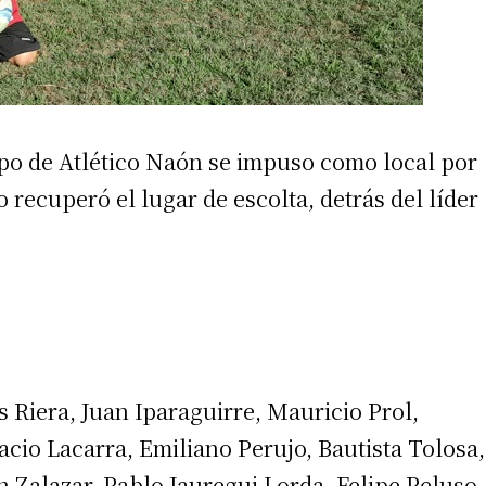
uipo de Atlético Naón se impuso como local por
do recuperó el lugar de escolta, detrás del líder
 Riera, Juan Iparaguirre, Mauricio Prol,
cio Lacarra, Emiliano Perujo, Bautista Tolosa,
Zalazar, Pablo Jauregui Lorda, Felipe Peluso,