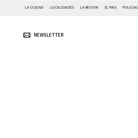
LA CIUDAD
LOCALIDADES
LA REGION
EL PAIS
POLICIA
NEWSLETTER