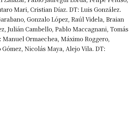
aro Mari, Cristian Díaz. DT: Luis González.
arabano, Gonzalo López, Raúl Videla, Braian
ez, Julián Cambello, Pablo Maccagnani, Tomás
S: Manuel Ormaechea, Máximo Roggero,
Gómez, Nicolás Maya, Alejo Vila. DT:
irme gratis
*
Requerido
*
de correo electrónico
 teléfono