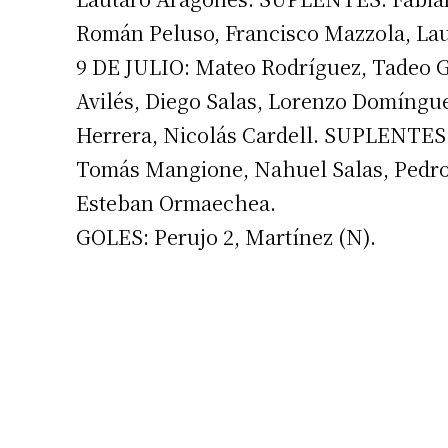
Román Peluso, Francisco Mazzola, Laut
9 DE JULIO: Mateo Rodríguez, Tadeo G
Avilés, Diego Salas, Lorenzo Domíngu
Herrera, Nicolás Cardell. SUPLENTE
Tomás Mangione, Nahuel Salas, Pedro 
Suscrib
Esteban Ormaechea.
GOLES: Perujo 2, Martínez (N).
Dirección 
Nombre
Apellidos
Número de