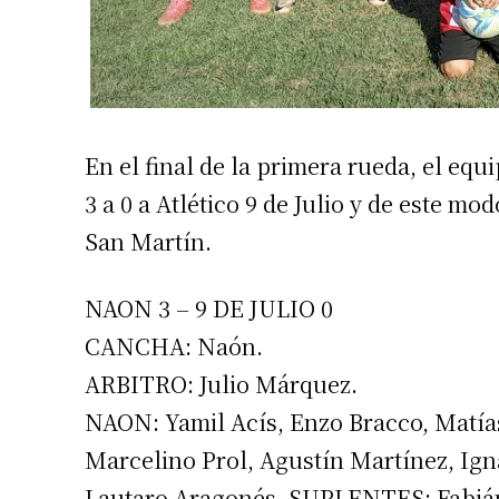
En el final de la primera rueda, el eq
3 a 0 a Atlético 9 de Julio y de este mo
San Martín.
NAON 3 – 9 DE JULIO 0
CANCHA: Naón.
ARBITRO: Julio Márquez.
NAON: Yamil Acís, Enzo Bracco, Matías
Marcelino Prol, Agustín Martínez, Igna
Lautaro Aragonés. SUPLENTES: Fabián 