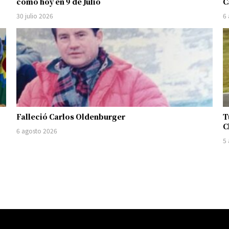
como hoy en 9 de Julio
C
30 julio 2026
6
Falleció Carlos Oldenburger
T
C
6 agosto 2026
5