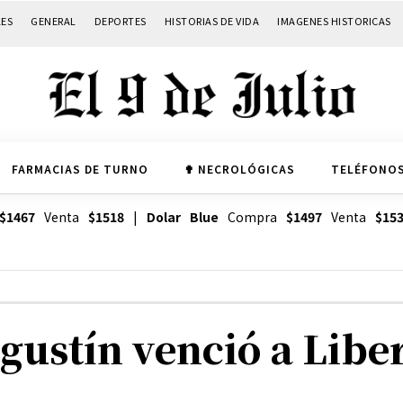
LES
GENERAL
DEPORTES
HISTORIAS DE VIDA
IMAGENES HISTORICAS
FARMACIAS DE TURNO
✟ NECROLÓGICAS
TELÉFONOS
$1467
Venta
$1518
|
Dolar Blue
Compra
$1497
Venta
$15
gustín venció a Libe