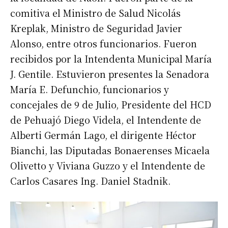
comitiva el Ministro de Salud Nicolás
Kreplak, Ministro de Seguridad Javier
Alonso, entre otros funcionarios. Fueron
recibidos por la Intendenta Municipal María
J. Gentile. Estuvieron presentes la Senadora
María E. Defunchio, funcionarios y
concejales de 9 de Julio, Presidente del HCD
Suscribirme gratis
de Pehuajó Diego Videla, el Intendente de
Alberti Germán Lago, el dirigente Héctor
Bianchi, las Diputadas Bonaerenses Micaela
*
Dirección de correo electrónico
Olivetto y Viviana Guzzo y el Intendente de
Carlos Casares Ing. Daniel Stadnik.
Nombre
Apellidos