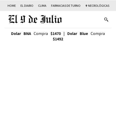
HOME
EL DIARIO
CLIMA
FARMACIAS DE TURNO
✟ NECROLÓGICAS
T
Dolar BNA
Compra
$1470
|
Dolar Blue
Compra
$1492