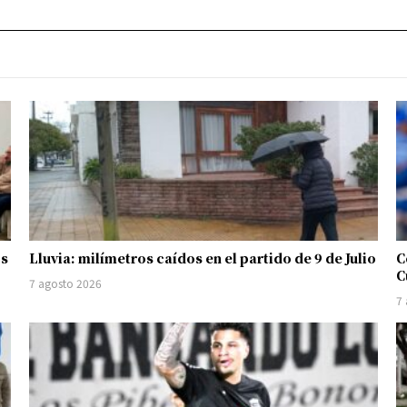
os
Lluvia: milímetros caídos en el partido de 9 de Julio
C
C
7 agosto 2026
7