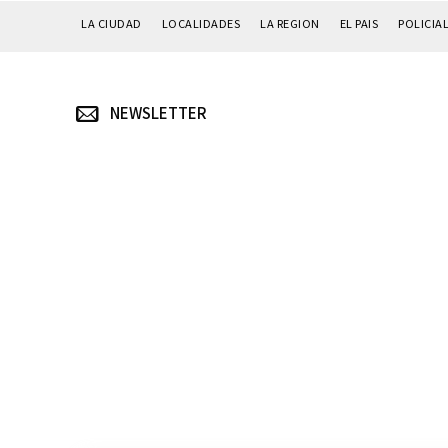
LA CIUDAD
LOCALIDADES
LA REGION
EL PAIS
POLICIA
NEWSLETTER