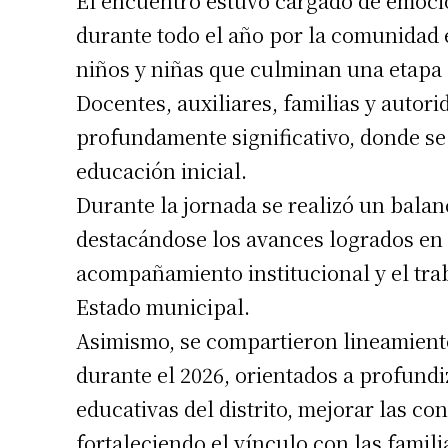
El encuentro estuvo cargado de emoció
durante todo el año por la comunidad 
niños y niñas que culminan una etapa 
Docentes, auxiliares, familias y autor
profundamente significativo, donde se
educación inicial.
Suscrib
Durante la jornada se realizó un balanc
destacándose los avances logrados en 
Dirección 
acompañamiento institucional y el trab
Estado municipal.
Nombre
Asimismo, se compartieron lineamient
durante el 2026, orientados a profundi
Apellidos
educativas del distrito, mejorar las c
fortaleciendo el vínculo con las famil
Número de