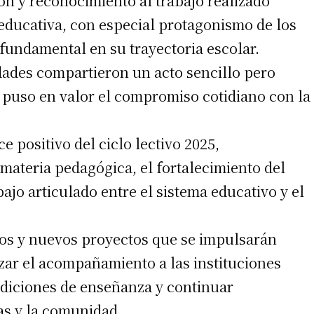
n y reconocimiento al trabajo realizado
educativa, con especial protagonismo de los
fundamental en su trayectoria escolar.
idades compartieron un acto sencillo pero
 puso en valor el compromiso cotidiano con la
irme gratis
e positivo del ciclo lectivo 2025,
*
Requerido
materia pedagógica, el fortalecimiento del
*
de correo electrónico
ajo articulado entre el sistema educativo y el
os y nuevos proyectos que se impulsarán
zar el acompañamiento a las instituciones
ondiciones de enseñanza y continuar
ias y la comunidad.
 teléfono