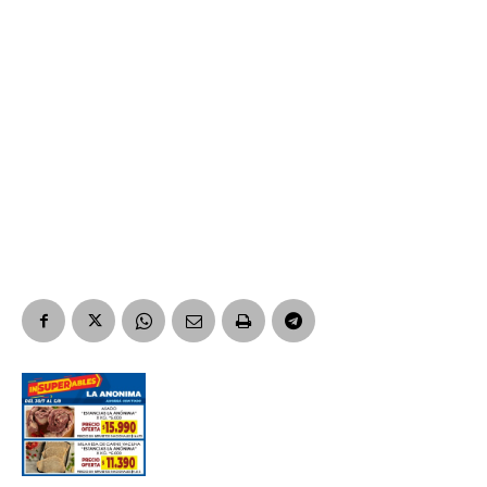
Suscribirme gratis
*
Dirección de correo electrónico
Nombre
Apellidos
Número de teléfono