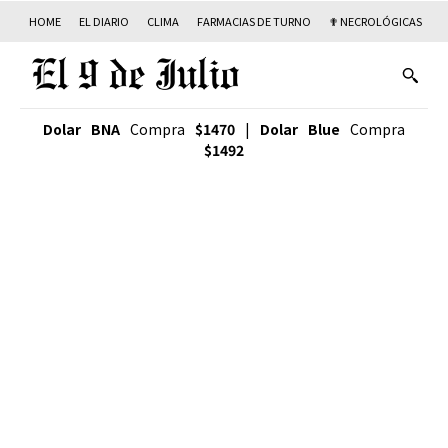
HOME
EL DIARIO
CLIMA
FARMACIAS DE TURNO
✟ NECROLÓGICAS
T
Dolar BNA
Compra
$1470
|
Dolar Blue
Compra
$1492