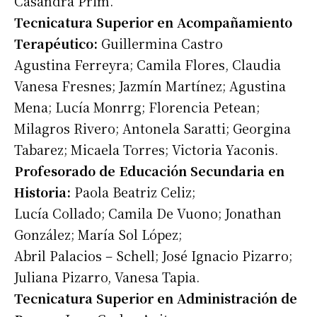
Casandra Prim.
Tecnicatura Superior en Acompañamiento
Terapéutico:
Guillermina Castro
Agustina Ferreyra; Camila Flores, Claudia
Vanesa Fresnes; Jazmín Martínez; Agustina
Mena; Lucía Monrrg; Florencia Petean;
Milagros Rivero; Antonela Saratti; Georgina
Tabarez; Micaela Torres; Victoria Yaconis.
Profesorado de Educación Secundaria en
Historia:
Paola Beatriz Celiz;
Lucía Collado; Camila De Vuono; Jonathan
González; María Sol López;
Suscribirme gratis
Abril Palacios – Schell; José Ignacio Pizarro;
Juliana Pizarro, Vanesa Tapia.
*
Dirección de correo electrónico
Tecnicatura Superior en Administración de