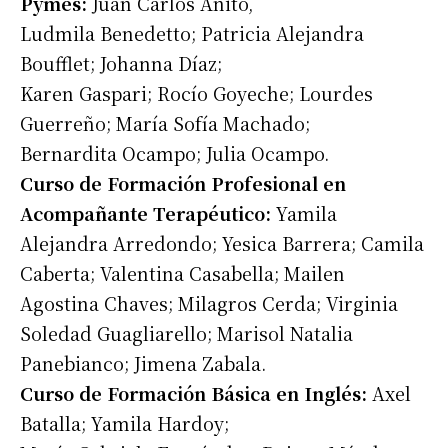
Pymes:
Juan Carlos Anito,
Ludmila Benedetto; Patricia Alejandra
Nombre
Boufflet; Johanna Díaz;
Karen Gaspari; Rocío Goyeche; Lourdes
Apellidos
Guerreño; María Sofía Machado;
Bernardita Ocampo; Julia Ocampo.
Número de teléfono
Curso de Formación Profesional en
Acompañante Terapéutico:
Yamila
Alejandra Arredondo; Yesica Barrera; Camila
Caberta; Valentina Casabella; Mailen
Agostina Chaves; Milagros Cerda; Virginia
Soledad Guagliarello; Marisol Natalia
Panebianco; Jimena Zabala.
Curso de Formación Básica en Inglés:
Axel
Batalla; Yamila Hardoy;