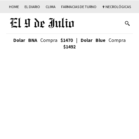
HOME
EL DIARIO
CLIMA
FARMACIAS DE TURNO
✟ NECROLÓGICAS
T
Dolar BNA
Compra
$1470
|
Dolar Blue
Compra
$1492