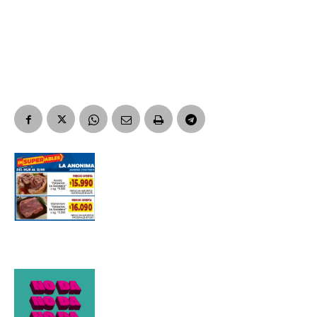
Suscribirme gratis
*
Dirección de correo electrónico
Nombre
Apellidos
Número de teléfono