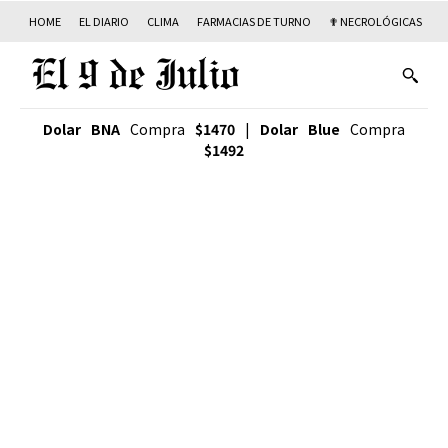
HOME
EL DIARIO
CLIMA
FARMACIAS DE TURNO
✟ NECROLÓGICAS
T
Dolar BNA
Compra
$1470
|
Dolar Blue
Compra
$1492