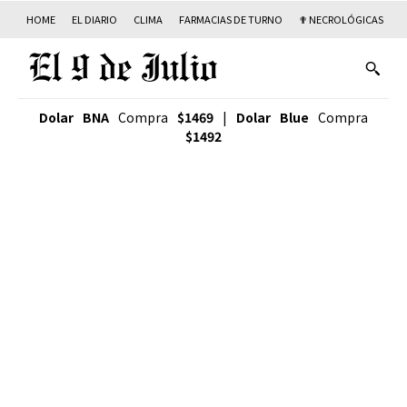
HOME
EL DIARIO
CLIMA
FARMACIAS DE TURNO
✟ NECROLÓGICAS
T
Dolar BNA
Compra
$1469
|
Dolar Blue
Compra
$1492