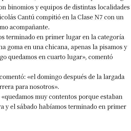
con binomios y equipos de distintas localidades
Nicolás Cantú compitió en la Clase N7 con un
como acompañante.
s terminado en primer lugar en la categoría
una goma en una chicana, apenas la pisamos y
irme gratis
rgo quedamos en cuarto lugar», comentó
*
Requerido
*
de correo electrónico
 comentó: «el domingo después de la largada
arrera para nosotros».
ú: «quedamos muy contentos porque estaban
stra y el sábado habíamos terminado en primer
 teléfono