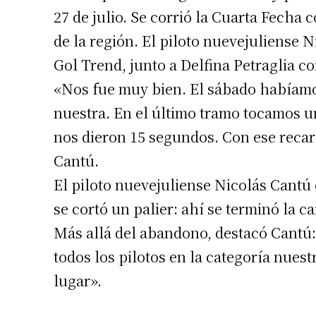
27 de julio. Se corrió la Cuarta Fecha 
de la región. El piloto nuevejuliense 
Gol Trend, junto a Delfina Petraglia 
«Nos fue muy bien. El sábado habíamo
nuestra. En el último tramo tocamos 
Suscrib
nos dieron 15 segundos. Con ese reca
Cantú.
Dirección 
El piloto nuevejuliense Nicolás Cantú
se cortó un palier: ahí se terminó la c
Nombre
Más allá del abandono, destacó Cant
todos los pilotos en la categoría nue
Apellidos
lugar».
Número de