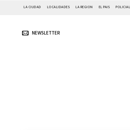
LA CIUDAD
LOCALIDADES
LA REGION
EL PAIS
POLICIA
NEWSLETTER