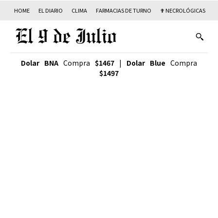
HOME
EL DIARIO
CLIMA
FARMACIAS DE TURNO
✟ NECROLÓGICAS
T
Dolar BNA
Compra
$1467
|
Dolar Blue
Compra
$1497