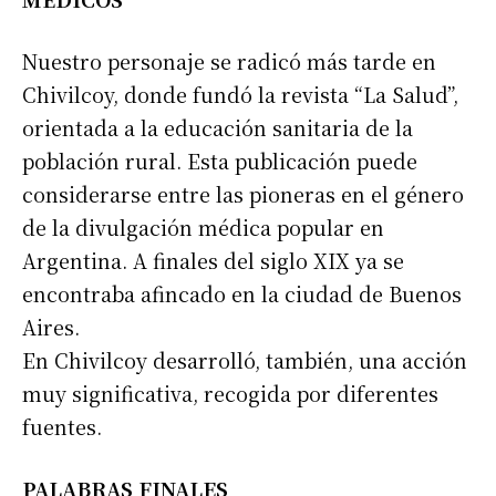
Nuestro personaje se radicó más tarde en
*
Dirección de correo electrónico
Chivilcoy, donde fundó la revista “La Salud”,
orientada a la educación sanitaria de la
Nombre
población rural. Esta publicación puede
considerarse entre las pioneras en el género
Apellidos
de la divulgación médica popular en
Argentina. A finales del siglo XIX ya se
Número de teléfono
encontraba afincado en la ciudad de Buenos
Aires.
En Chivilcoy desarrolló, también, una acción
muy significativa, recogida por diferentes
fuentes.
PALABRAS FINALES