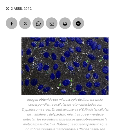
2 ABRIL 2012
Imagen obtenida por microscopía de fluorescencia,
correspondiente a células de ratón infectadas con
Trypanosoma cruzi. En azul se observa el DNA de las células
de mamífero y del parásito mientras que en verde se
detectan los parásitos transgénicos que sobreexpresan la
metacaspasa-3 activa. Nótese que aquellos parásitos que
no sobreexpresan la metacaspasa-3 (flecha negra) son