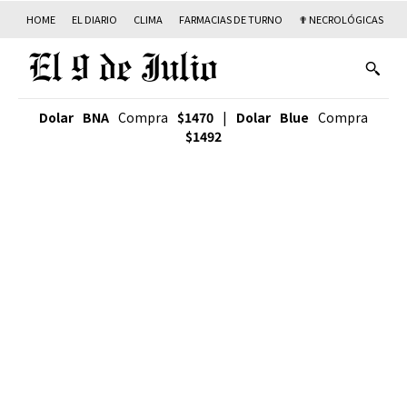
HOME
EL DIARIO
CLIMA
FARMACIAS DE TURNO
✟ NECROLÓGICAS
T
Dolar BNA
Compra
$1470
|
Dolar Blue
Compra
$1492