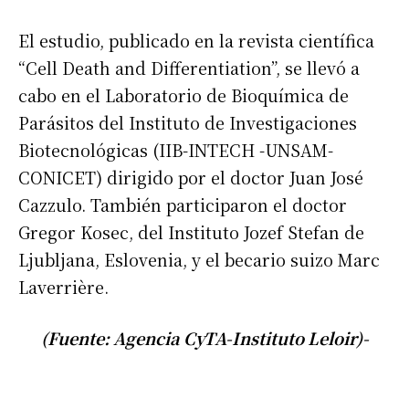
El estudio, publicado en la revista científica
“Cell Death and Differentiation”, se llevó a
cabo en el Laboratorio de Bioquímica de
Parásitos del Instituto de Investigaciones
Biotecnológicas (IIB-INTECH -UNSAM-
CONICET) dirigido por el doctor Juan José
Cazzulo. También participaron el doctor
Suscribirme gratis
Gregor Kosec, del Instituto Jozef Stefan de
Ljubljana, Eslovenia, y el becario suizo Marc
*
Dirección de correo electrónico
Laverrière.
(Fuente: Agencia CyTA-Instituto Leloir)-
Nombre
Apellidos