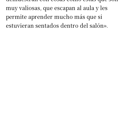
muy valiosas, que escapan al aula y les
permite aprender mucho más que si
estuvieran sentados dentro del salón».
Suscribirme gratis
*
Dirección de correo electrónico
Nombre
Apellidos
Número de teléfono