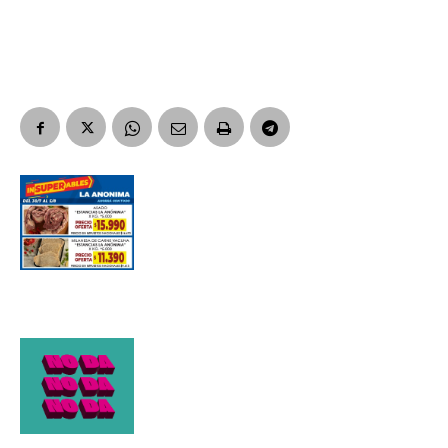
Suscribirme gratis
*
Dirección de correo electrónico
Nombre
Apellidos
Número de teléfono