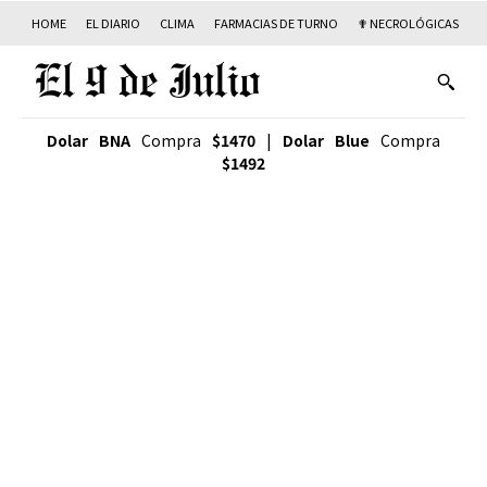
HOME
EL DIARIO
CLIMA
FARMACIAS DE TURNO
✟ NECROLÓGICAS
T
Dolar BNA
Compra
$1470
|
Dolar Blue
Compra
$1492