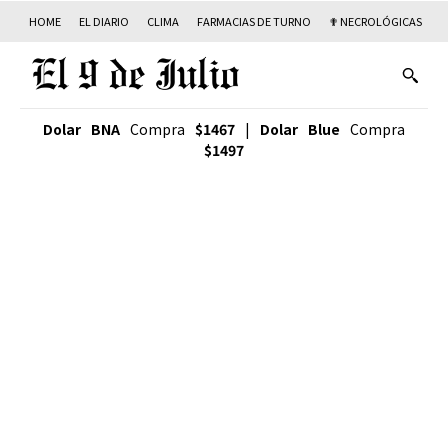
HOME
EL DIARIO
CLIMA
FARMACIAS DE TURNO
✟ NECROLÓGICAS
T
Dolar BNA
Compra
$1467
|
Dolar Blue
Compra
$1497