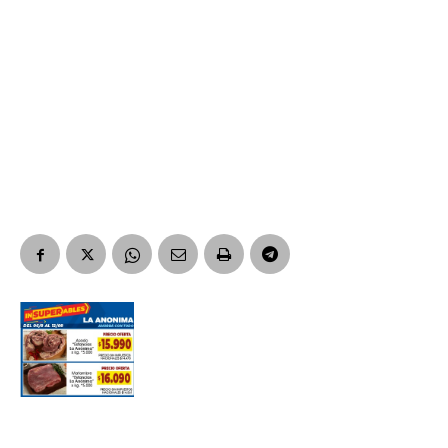
Suscribirme gratis
*
Dirección de correo electrónico
Nombre
Apellidos
Número de teléfono