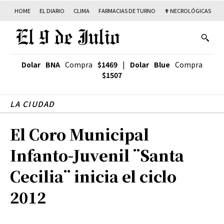
HOME
EL DIARIO
CLIMA
FARMACIAS DE TURNO
✟ NECROLÓGICAS
T
Dolar BNA
Compra
$1469
|
Dolar Blue
Compra
$1507
LA CIUDAD
El Coro Municipal
Infanto-Juvenil ¨Santa
Cecilia¨ inicia el ciclo
2012