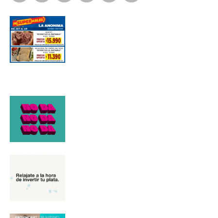
Suscribirme gratis
*
Dirección de correo electrónico
Nombre
Apellidos
Número de teléfono