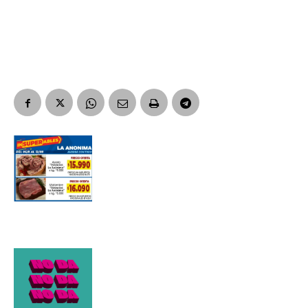
Suscribirme gratis
*
Dirección de correo electrónico
Nombre
Apellidos
Número de teléfono