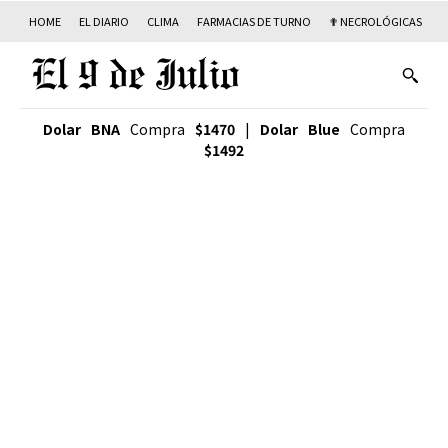
HOME
EL DIARIO
CLIMA
FARMACIAS DE TURNO
✟ NECROLÓGICAS
T
Dolar BNA
Compra
$1470
|
Dolar Blue
Compra
$1492