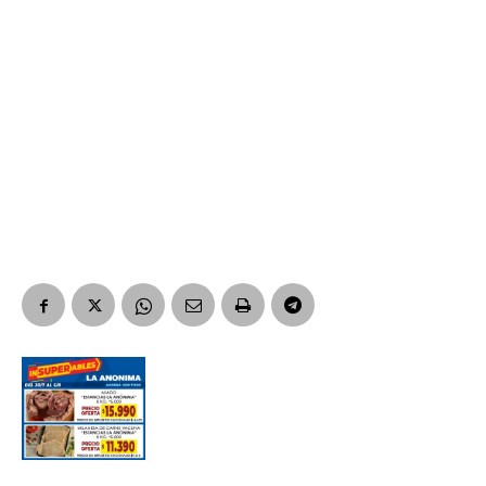
Suscribirme gratis
*
Dirección de correo electrónico
Nombre
Apellidos
Número de teléfono