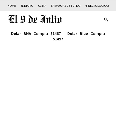
HOME
EL DIARIO
CLIMA
FARMACIAS DE TURNO
✟ NECROLÓGICAS
T
Dolar BNA
Compra
$1467
|
Dolar Blue
Compra
$1497