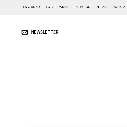
LA CIUDAD
LOCALIDADES
LA REGION
EL PAIS
POLICIA
NEWSLETTER