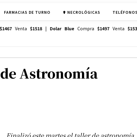
FARMACIAS DE TURNO
✟ NECROLÓGICAS
TELÉFONOS
$1467
Venta
$1518
|
Dolar Blue
Compra
$1497
Venta
$15
r de Astronomía
Finalizó este martes el taller de astronomía