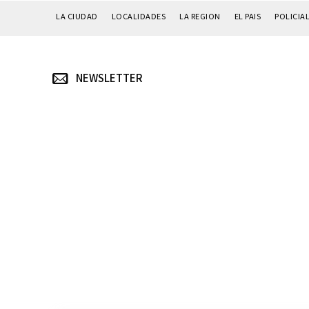
LA CIUDAD
LOCALIDADES
LA REGION
EL PAIS
POLICIA
NEWSLETTER