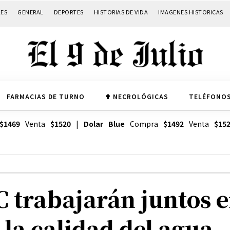
LES
GENERAL
DEPORTES
HISTORIAS DE VIDA
IMAGENES HISTORICAS
FARMACIAS DE TURNO
✟ NECROLÓGICAS
TELÉFONOS
$1469
Venta
$1520
|
Dolar Blue
Compra
$1492
Venta
$15
C trabajarán juntos e
la calidad del agua