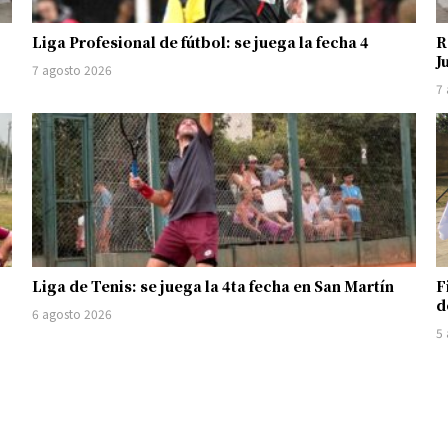
Liga Profesional de fútbol: se juega la fecha 4
R
J
7 agosto 2026
7
Liga de Tenis: se juega la 4ta fecha en San Martín
F
d
6 agosto 2026
5