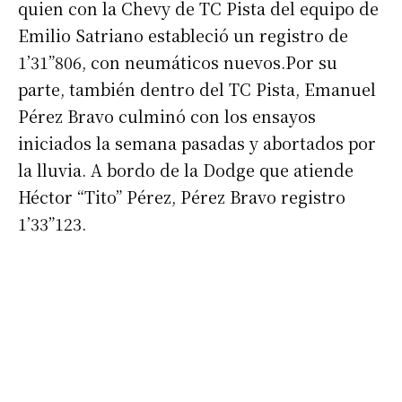
quien con la Chevy de TC Pista del equipo de
*
Dirección de correo electrónico
Emilio Satriano estableció un registro de
1’31”806, con neumáticos nuevos.Por su
Nombre
parte, también dentro del TC Pista, Emanuel
Pérez Bravo culminó con los ensayos
Apellidos
iniciados la semana pasadas y abortados por
la lluvia. A bordo de la Dodge que atiende
Héctor “Tito” Pérez, Pérez Bravo registro
Número de teléfono
1’33”123.