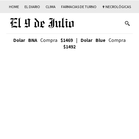
HOME
EL DIARIO
CLIMA
FARMACIAS DE TURNO
✟ NECROLÓGICAS
T
Dolar BNA
Compra
$1469
|
Dolar Blue
Compra
$1492