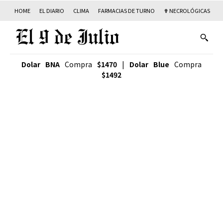
HOME
EL DIARIO
CLIMA
FARMACIAS DE TURNO
✟ NECROLÓGICAS
T
Dolar BNA
Compra
$1470
|
Dolar Blue
Compra
$1492