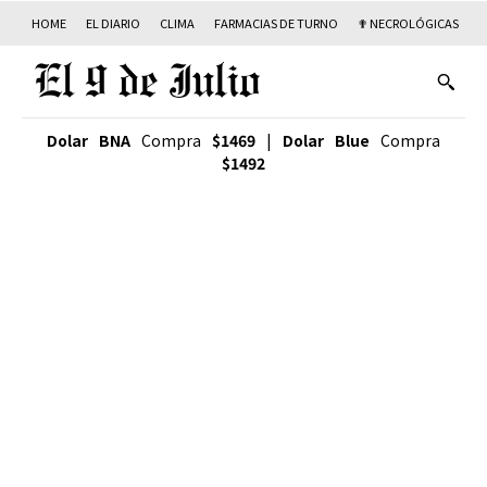
HOME
EL DIARIO
CLIMA
FARMACIAS DE TURNO
✟ NECROLÓGICAS
T
Dolar BNA
Compra
$1469
|
Dolar Blue
Compra
$1492