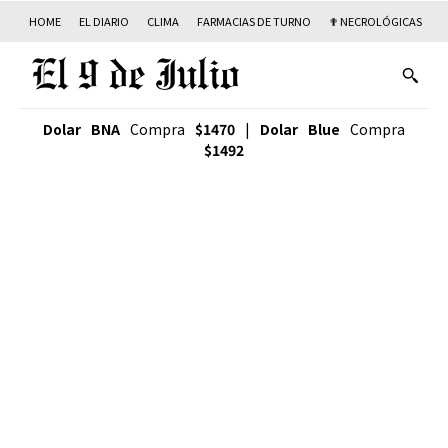
HOME
EL DIARIO
CLIMA
FARMACIAS DE TURNO
✟ NECROLÓGICAS
T
Dolar BNA
Compra
$1470
|
Dolar Blue
Compra
$1492