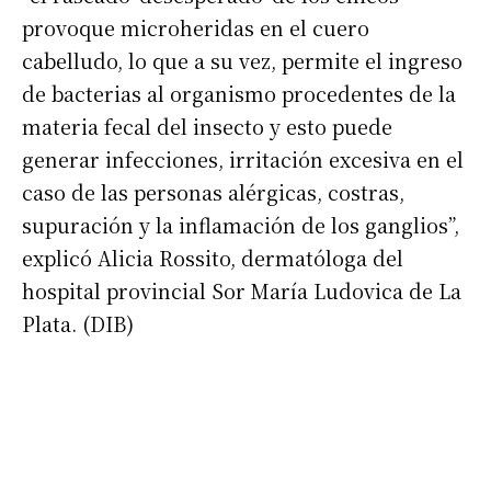
Suscribirme gratis
provoque microheridas en el cuero
cabelludo, lo que a su vez, permite el ingreso
*
Dirección de correo electrónico
de bacterias al organismo procedentes de la
materia fecal del insecto y esto puede
Nombre
generar infecciones, irritación excesiva en el
caso de las personas alérgicas, costras,
supuración y la inflamación de los ganglios”,
Apellidos
explicó Alicia Rossito, dermatóloga del
hospital provincial Sor María Ludovica de La
Número de teléfono
Plata. (DIB)