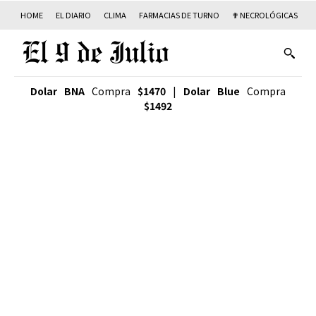
HOME
EL DIARIO
CLIMA
FARMACIAS DE TURNO
✟ NECROLÓGICAS
T
Dolar BNA
Compra
$1470
|
Dolar Blue
Compra
$1492