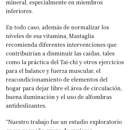
mineral, especialmente en miembros
Suscribirme gratis
inferiores.
*
Dirección de correo electrónico
En todo caso, además de normalizar los
niveles de esa vitamina, Mastaglia
Nombre
recomienda diferentes intervenciones que
contribuirían a disminuir las caídas, tales
Apellidos
como la práctica del Tai-chi y otros ejercicios
para el balance y fuerza muscular, el
reacondicionamiento de elementos del
Número de teléfono
hogar para dejar libre el área de circulación,
buena iluminación y el uso de alfombras
antideslizantes.
“Nuestro trabajo fue un estudio exploratorio