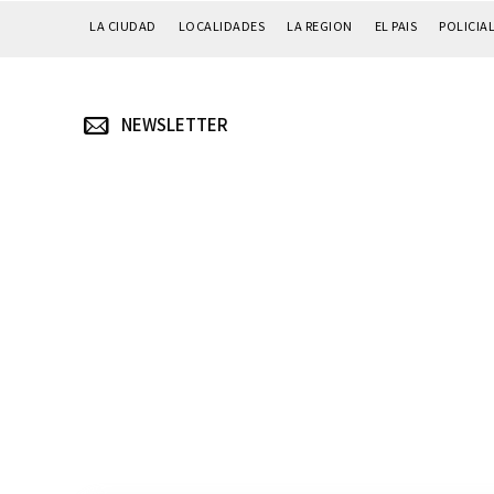
LA CIUDAD
LOCALIDADES
LA REGION
EL PAIS
POLICIA
NEWSLETTER