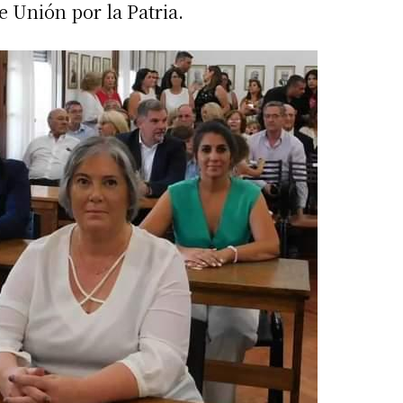
e Unión por la Patria.
irme gratis
*
Requerido
*
de correo electrónico