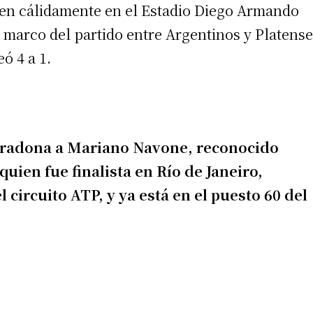
en cálidamente en el Estadio Diego Armando
 marco del partido entre Argentinos y Platense
ó 4 a 1.
irme gratis
radona a Mariano Navone, reconocido
quien fue finalista en Río de Janeiro,
*
Requerido
*
de correo electrónico
circuito ATP, y ya está en el puesto 60 del