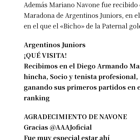
Además Mariano Navone fue recibido 
Maradona de Argentinos Juniors, en el
en el que el «Bicho» de la Paternal gole
Argentinos Juniors
¡QUÉ VISITA!
Suscrib
Recibimos en el Diego Armando Ma
hincha, Socio y tenista profesional, 
Dirección 
ganando sus primeros partidos en el 
ranking
Nombre
AGRADECIMIENTO DE NAVONE
Gracias @AAAJoficial
Apellidos
Fue muy especial estar ahí