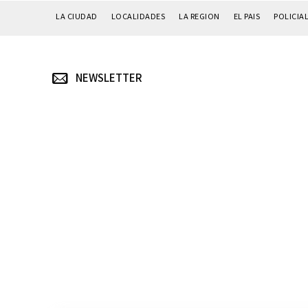
LA CIUDAD
LOCALIDADES
LA REGION
EL PAIS
POLICIA
NEWSLETTER