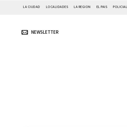
LA CIUDAD
LOCALIDADES
LA REGION
EL PAIS
POLICIA
NEWSLETTER