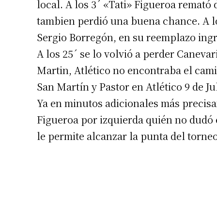
local. A los 3´ «Tati» Figueroa remató 
tambien perdió una buena chance. A lo
Sergio Borregón, en su reemplazo ing
A los 25´ se lo volvió a perder Canevar
Martin, Atlético no encontraba el cam
San Martín y Pastor en Atlético 9 de Jul
Suscrib
Ya en minutos adicionales más precisam
Figueroa por izquierda quién no dudó e
Dirección 
le permite alcanzar la punta del torneo
Nombre
Apellidos