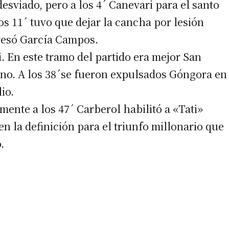
desviado, pero a los 4´ Canevari para el santo
s 11´ tuvo que dejar la cancha por lesión
resó García Campos.
i. En este tramo del partido era mejor San
ino. A los 38´se fueron expulsados Góngora en
io.
irme gratis
ente a los 47´ Carberol habilitó a «Tati»
*
Requerido
n la definición para el triunfo millonario que
*
de correo electrónico
.