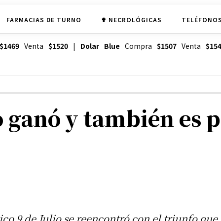
FARMACIAS DE TURNO
✟ NECROLÓGICAS
TELÉFONOS
$1469
Venta
$1520
|
Dolar Blue
Compra
$1507
Venta
$15
io ganó y también es 
ico 9 de Julio se reencontró con el triunfo que