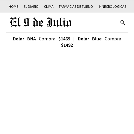
HOME
EL DIARIO
CLIMA
FARMACIAS DE TURNO
✟ NECROLÓGICAS
T
Dolar BNA
Compra
$1469
|
Dolar Blue
Compra
$1492