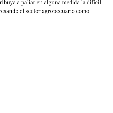
tribuya a paliar en alguna medida la difícil
avesando el sector agropecuario como
irme gratis
*
Requerido
*
de correo electrónico
 teléfono