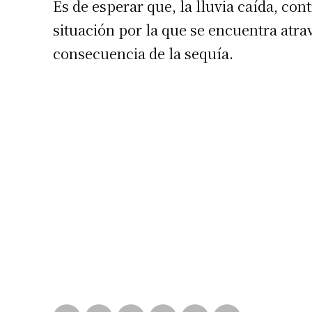
Es de esperar que, la lluvia caída, con
situación por la que se encuentra atr
consecuencia de la sequía.
Suscrib
Dirección 
Nombre
Apellidos
Número de