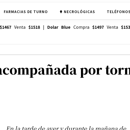
FARMACIAS DE TURNO
✟ NECROLÓGICAS
TELÉFONOS
$1467
Venta
$1518
|
Dolar Blue
Compra
$1497
Venta
$15
, acompañada por tor
En la tarde de ayer y durante la mañana de