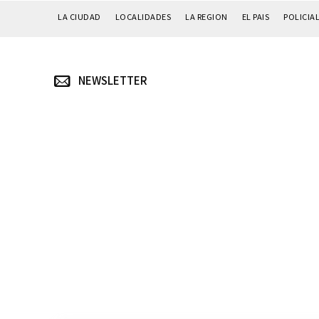
LA CIUDAD
LOCALIDADES
LA REGION
EL PAIS
POLICIA
NEWSLETTER