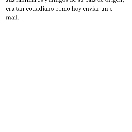
era tan cotiadiano como hoy enviar un e-
mail.
Suscribirme gratis
*
Dirección de correo electrónico
Nombre
Apellidos
Número de teléfono