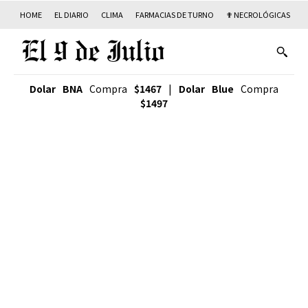
HOME
EL DIARIO
CLIMA
FARMACIAS DE TURNO
✟ NECROLÓGICAS
T
Dolar BNA
Compra
$1467
|
Dolar Blue
Compra
$1497