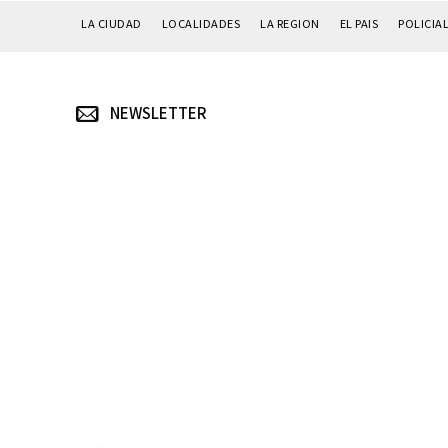
LA CIUDAD
LOCALIDADES
LA REGION
EL PAIS
POLICIA
NEWSLETTER