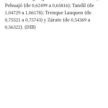
Pehuajó (de 0,62499 a 0,65816); Tandil (de
1,04729 a 1,06178); Trenque Lauquen (de
0,75521 a 0,75743) y Zárate (de 0,54369 a
0,56322). (DIB)
Suscribirme gratis
*
Dirección de correo electrónico
Nombre
Apellidos
Número de teléfono