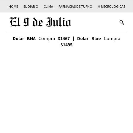
HOME
EL DIARIO
CLIMA
FARMACIAS DE TURNO
✟ NECROLÓGICAS
T
Dolar BNA
Compra
$1467
|
Dolar Blue
Compra
$1495