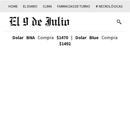
HOME
EL DIARIO
CLIMA
FARMACIAS DE TURNO
✟ NECROLÓGICAS
T
Dolar BNA
Compra
$1470
|
Dolar Blue
Compra
$1492