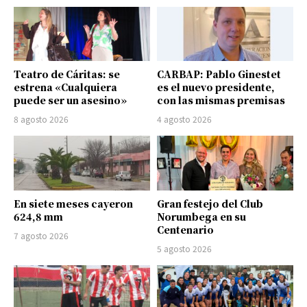
Teatro de Cáritas: se
CARBAP: Pablo Ginestet
estrena «Cualquiera
es el nuevo presidente,
puede ser un asesino»
con las mismas premisas
8 agosto 2026
4 agosto 2026
En siete meses cayeron
Gran festejo del Club
624,8 mm
Norumbega en su
Centenario
7 agosto 2026
5 agosto 2026