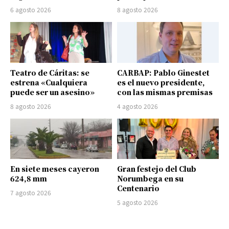
6 agosto 2026
8 agosto 2026
Teatro de Cáritas: se
CARBAP: Pablo Ginestet
estrena «Cualquiera
es el nuevo presidente,
puede ser un asesino»
con las mismas premisas
8 agosto 2026
4 agosto 2026
En siete meses cayeron
Gran festejo del Club
624,8 mm
Norumbega en su
Centenario
7 agosto 2026
5 agosto 2026