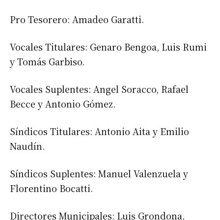
Pro Tesorero: Amadeo Garatti.
Suscribirme gratis
Vocales Titulares: Genaro Bengoa, Luis Rumi
y Tomás Garbiso.
*
Dirección de correo electrónico
Vocales Suplentes: Angel Soracco, Rafael
Nombre
Becce y Antonio Gómez.
Síndicos Titulares: Antonio Aita y Emilio
Apellidos
Naudín.
Número de teléfono
Síndicos Suplentes: Manuel Valenzuela y
Florentino Bocatti.
Directores Municipales: Luis Grondona,