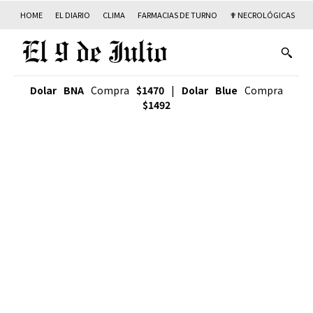
HOME
EL DIARIO
CLIMA
FARMACIAS DE TURNO
✟ NECROLÓGICAS
T
Dolar BNA
Compra
$1470
|
Dolar Blue
Compra
$1492