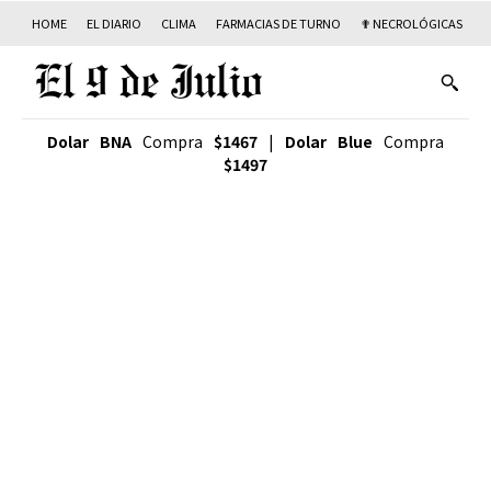
HOME
EL DIARIO
CLIMA
FARMACIAS DE TURNO
✟ NECROLÓGICAS
T
Dolar BNA
Compra
$1467
|
Dolar Blue
Compra
$1497