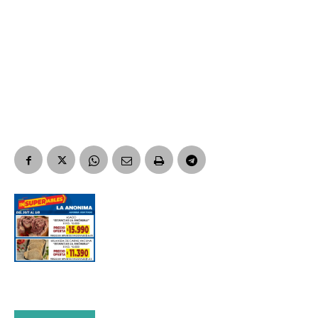
Suscribirme gratis
*
Dirección de correo electrónico
Nombre
Apellidos
Número de teléfono