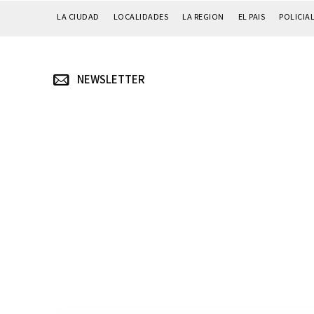
LA CIUDAD
LOCALIDADES
LA REGION
EL PAIS
POLICIA
NEWSLETTER