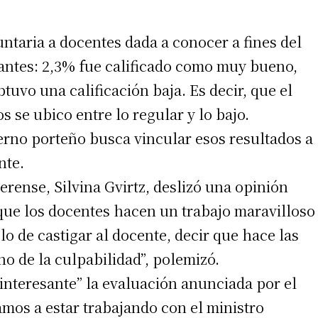
untaria a docentes dada a conocer a fines del
antes: 2,3% fue calificado como muy bueno,
tuvo una calificación baja. Es decir, que el
 se ubico entre lo regular y lo bajo.
erno porteño busca vincular esos resultados a
irme gratis
nte.
erense, Silvina Gvirtz, deslizó una opinión
*
Requerido
*
de correo electrónico
 que los docentes hacen un trabajo maravilloso
lo de castigar al docente, decir que hace las
ino de la culpabilidad”, polemizó.
“interesante” la evaluación anunciada por el
mos a estar trabajando con el ministro