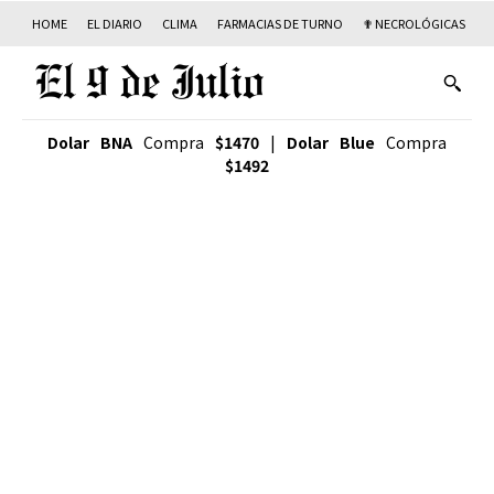
HOME
EL DIARIO
CLIMA
FARMACIAS DE TURNO
✟ NECROLÓGICAS
T
Dolar BNA
Compra
$1470
|
Dolar Blue
Compra
$1492