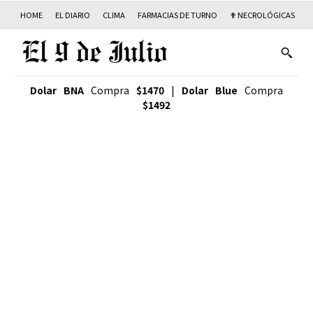
HOME
EL DIARIO
CLIMA
FARMACIAS DE TURNO
✟ NECROLÓGICAS
T
Dolar BNA
Compra
$1470
|
Dolar Blue
Compra
$1492